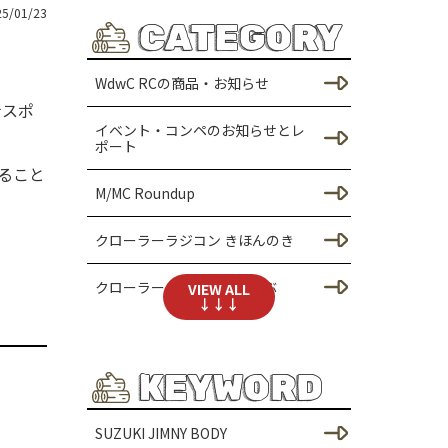
25/01/23
CATEGORY
WdwC RCの商品・お知らせ
ナスポ
イベント・コンペのお知らせとレ
ポート
ること
M/MC Roundup
クローラーラジコン きほんのき
クローラーラジコンであそぶ
VIEW ALL
↓↓↓
SCX24のカスタム
KEYWORD
シャーシのカスタム（SCX2
4）
SUZUKI JIMNY BODY
ドレスアップ / ボディーのカ