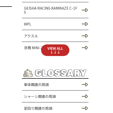
スタム（SCX24）
GEISHA RACING KAMIKAZE C-1F
S
足回りのカスタム（SCX24）
WPL
SCX30のカスタム
アクスル
シャーシのカスタム（SCX3
0）
京商 MINI-Z 4x4
VIEW ALL
↓↓↓
ドレスアップ / ボディのカス
タム
おうちクローラー
足回りのカスタム（SCX30）
GLOSSARY
クローラーラジコンコンペ（大
会）
TRX-4Mのカスタム
車体関連の用語
JEEP Wrangler RUBICON BODY
シャーシのカスタム（TRX4
シャーシ関連の用語
M）
アウトドアラジコンアソビ
足回り関連の用語
ドレスアップ / ボディーのカ
TOYOTA Hilux BODY
スタム（TRX4M）