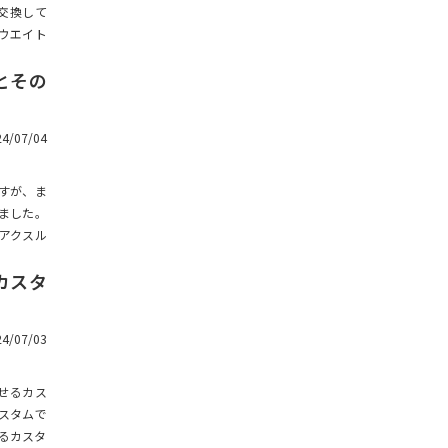
工具・周辺機器
交換して
ドレスアップ / ボディーのカ
スタム（MINI-Z）
ウエイト
TRAXXAS TRX-4M MODS
MINI-Z 4×4 きほんのき
とその
AXIAL SCX24 RTR
FCX24のカスタム
24/07/04
塗装・ウェザリング
足回りのカスタム（FCX24）
ですが、ま
関東のクローラーラジコンスポッ
ト
ました。
シャーシのカスタム（FCX2
4）
アクスル
RANGE ROVER BODY
円カスタ
ドレスアップ / ボディーのカ
スタム（FCX24）
写真・動画撮影
24/07/03
WPL C24のカスタム
ESC・モーター・サーボ・送受信
機
WPL C74のカスタム
させるカス
スタムで
バギースタイルボディ
WPL きほんのき
きるカスタ