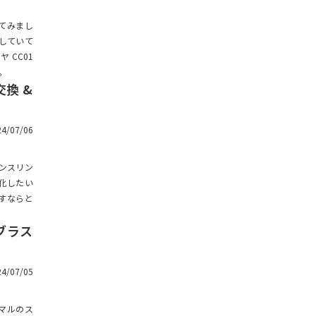
京商 MINI-Z 4x4
ム
てみまし
おうちクローラー
足回りのカスタム（C1クロ
行していて
ーラー）
 CC01
クローラーラジコンコンペ（大
。
会）
ドレスアップ / ボディーのカ
換 &
スタム（C1クローラー）
JEEP Wrangler RUBICON BODY
シャーシのカスタム（C1ク
24/07/06
ローラー）
アウトドアラジコンアソビ
ランスリン
UCX2405 Proのカスタム
TOYOTA Hilux BODY
化したい
すならと
MINI-Z 4×4のカスタム
クローラーラジコンコース
ブラス
足回りのカスタム（MINI-
VOLKSWAGEN BUG (BEETLE) B
Z）
ODY
24/07/05
シャーシのカスタム（MINI-
AXIAL SCX24 MODS
Z）
ーマルのス