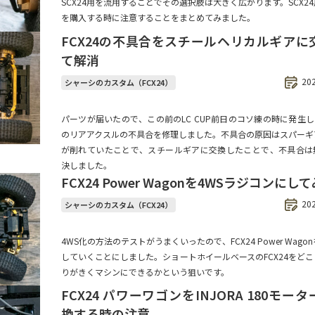
SCX24用を流用することでその選択肢は大きく広がります。SCX2
を購入する時に注意することをまとめてみました。
FCX24の不具合をスチールヘリカルギアに
て解消
20
シャーシのカスタム（FCX24）
パーツが届いたので、この前のLC CUP前日のコソ練の時に発生した
のリアアクスルの不具合を修理しました。不具合の原因はスパーギ
が削れていたことで、スチールギアに交換したことで、不具合は
決しました。
FCX24 Power Wagonを4WSラジコンにし
20
シャーシのカスタム（FCX24）
4WS化の方法のテストがうまくいったので、FCX24 Power Wagon
していくことにしました。ショートホイールベースのFCX24をど
りがきくマシンにできるかという狙いです。
FCX24 パワーワゴンをINJORA 180モー
換する時の注意