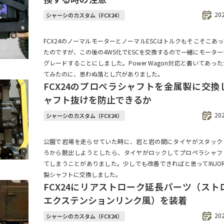
20
シャーシのカスタム（FCX24）
FCX24のノーマルモーターとノーマルESCはトルクもそこそこあ
たのですが、この後の4WS化でESCを交換するので一緒にモータ
グレードすることにしました。Power Wagon対応と書いてあっ
てみたのに、思わぬ落とし穴がありました。
FCX24のプロペラシャフトを金属製に交換
ャフト抜けを防止できるか
20
シャーシのカスタム（FCX24）
公園で岩場を走らせていた時に、岩と岩の間にタイヤがスタック
ろから脱出しようとしたら、タイヤがロックしてプロペラシャフ
てしまうことがありました。少しでも改善できればと思ってINJO
製シャフトに交換しました。
FCX24にリアストローク延長パーツ（スト
エクステンションリンク風）を装着
20
シャーシのカスタム（FCX24）