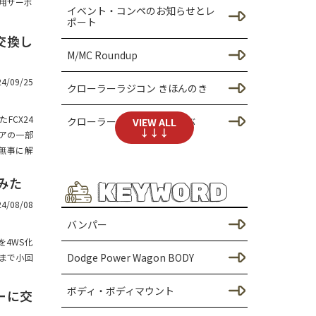
4用サーボ
イベント・コンペのお知らせとレ
ポート
交換し
M/MC Roundup
24/09/25
クローラーラジコン きほんのき
FCX24
クローラーラジコンであそぶ
VIEW ALL
↓↓↓
アの一部
無事に解
SCX24のカスタム
てみた
KEYWORD
シャーシのカスタム（SCX2
4）
24/08/08
バンパー
ドレスアップ / ボディーのカ
を4WS化
スタム（SCX24）
Dodge Power Wagon BODY
こまで小回
足回りのカスタム（SCX24）
ボディ・ボディマウント
ターに交
SCX30のカスタム