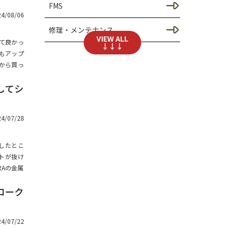
FMS
24/08/06
シャーシのカスタム（SCX3
0）
修理・メンテナンス
VIEW ALL
って良かっ
↓↓↓
ドレスアップ / ボディのカス
ーもアップ
3Dプリントラジコンパーツ
タム
たから買っ
ウエイトバランスセッティング
足回りのカスタム（SCX30）
してシ
SORRCA
TRX-4Mのカスタム
24/07/28
SUZUKI JIMNY BODY
シャーシのカスタム（TRX4
M）
したとこ
GEISHA RACING KAMIKAZE C-1F
トが抜け
S
ドレスアップ / ボディーのカ
RAの金属
スタム（TRX4M）
WPL
ローク
足回りのカスタム（TRX4
M）
アクスル
24/07/22
SORRCA C1クローラーのカスタ