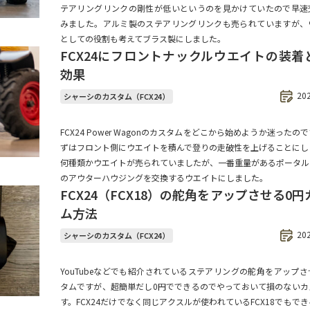
テアリングリンクの剛性が低いというのを見かけていたので早速
みました。アルミ製のステアリングリンクも売られていますが、
としての役割も考えてブラス製にしました。
FCX24にフロントナックルウエイトの装着
効果
20
シャーシのカスタム（FCX24）
FCX24 Power Wagonのカスタムをどこから始めようか迷ったの
ずはフロント側にウエイトを積んで登りの走破性を上げることにし
何種類かウエイトが売られていましたが、一番重量があるポータル
のアウターハウジングを交換するウエイトにしました。
FCX24（FCX18）の舵角をアップさせる0
ム方法
20
シャーシのカスタム（FCX24）
YouTubeなどでも紹介されているステアリングの舵角をアップ
タムですが、超簡単だし0円でできるのでやっておいて損のないカ
す。FCX24だけでなく同じアクスルが使われているFCX18でもで