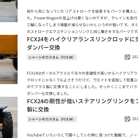
前から気になっていたリアストロークを延長するパーツを購入し
た。Power Wagonの足上げは悪くないのですが、テレインを走
三輪になってしまう場面が減らせないかというのが狙いです。タミヤ
のストロークエクステンションリンクと同じ働きをするパーツです
FCX24をハイクリアランスリンクロッドに交
ダンパー交換
20
シャーシのカスタム（FCX24）
FCX24はポータルアクスルで元々の走破性が高いからハイクリア
クロッドじゃなくてもよさそうだけど、ウエイトを追加して低重心
のでブラス製に交換することにしました。せっかくここまでバラ
ダンパーも交換しました。
FCX24の剛性が低いステアリングリンクを
製に交換
20
シャーシのカスタム（FCX24）
YouTubeでいろいろと下調べしていた時に見つけた動画で、ノ