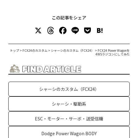
この記事をシェア
X
T
F
Li
P
H
h
a
n
o
at
re
c
e
c
e
トップ
>
FCX24のカスタム
>
シャーシのカスタム（FCX24）
>
FCX24 Power Wagonを
4WSラジコンにしてみた
a
e
k
n
d
b
et
a
FIND ARTICLE
s
o
o
シャーシのカスタム（FCX24）
k
シャーシ・駆動系
ESC・モーター・サーボ・送受信機
Dodge Power Wagon BODY