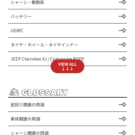
シャーシ・駆動系
足回りのカスタム（SCX24）
バッテリー
SCX30のカスタム
UDIRC
シャーシのカスタム（SCX30）
タイヤ・ホイール・タイヤインナー
ドレスアップ / ボディのカスタム
JEEP Cherokee XJ / Comanche BODY
VIEW ALL
足回りのカスタム（SCX30）
↓↓↓
AXIAL SCX30 RTR
TRX-4Mのカスタム
LEDライト・電装系
GLOSSARY
シャーシのカスタム（TRX4M）
DEERC / MN MODEL
足回り関連の用語
ドレスアップ / ボディーのカスタム（TRX4M）
NISSAN DATSUN BODY
車体関連の用語
足回りのカスタム（TRX4M）
失敗談・試行錯誤の軌跡
シャーシ関連の用語