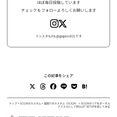
ほぼ毎日投稿しています
チェック & フォローよろしくお願いします
インスタもXも@gegezo821です
この記事をシェア
X
T
F
Li
P
H
h
a
n
o
at
re
c
e
c
e
トップ
>
SCX24のカスタム
>
足回りのカスタム（SCX24）
>
SCX24のリアをポータル
アクスルにしてMULLET SETUPを試してみる
a
e
k
n