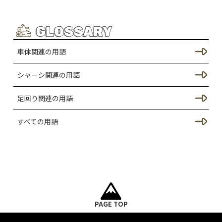
TRX-4Mのカスタム
塗装・ウェザリング
GLOSSARY
シャーシのカスタム（TRX4M）
関東のクローラーラジコンスポット
車体関連の用語
ドレスアップ / ボディーのカスタム（TRX4M）
RANGE ROVER BODY
シャーシ関連の用語
足回りのカスタム（TRX4M）
写真・動画撮影
足回り関連の用語
SORRCA C1クローラーのカスタム
ESC・モーター・サーボ・送受信機
すべての用語
足回りのカスタム（C1クローラー）
バギースタイルボディ
ドレスアップ / ボディーのカスタム（C1クローラ
ー）
シャーシ・駆動系
シャーシのカスタム（C1クローラー）
バッテリー
PAGE TOP
UCX2405 Proのカスタム
UDIRC