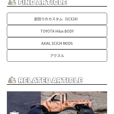
d
b
et
a
FIND ARTICLE
s
o
o
足回りのカスタム（SCX24）
k
TOYOTA Hilux BODY
AXIAL SCX24 MODS
アクスル
RELATED ARTICLE