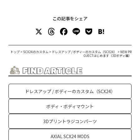
この記事をシェア
X
T
F
Li
P
H
h
a
n
o
at
re
c
e
c
e
トップ
>
SCX24のカスタム
>
ドレスアップ / ボディーのカスタム（SCX24）
>
NEW PR
OJECTはじめます（3Dボディ編）
a
e
k
n
d
b
et
a
FIND ARTICLE
s
o
o
ドレスアップ / ボディーのカスタム（SCX24）
k
ボディ・ボディマウント
3Dプリントラジコンパーツ
AXIAL SCX24 MODS