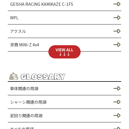
足回りのカスタム（SCX24）
GEISHA RACING KAMIKAZE C-1FS
SCX30のカスタム
WPL
シャーシのカスタム（SCX30）
アクスル
ドレスアップ / ボディのカスタム
京商 MINI-Z 4x4
VIEW ALL
足回りのカスタム（SCX30）
↓↓↓
おうちクローラー
TRX-4Mのカスタム
クローラーラジコンコンペ（大会）
GLOSSARY
シャーシのカスタム（TRX4M）
JEEP Wrangler RUBICON BODY
車体関連の用語
ドレスアップ / ボディーのカスタム（TRX4M）
アウトドアラジコンアソビ
シャーシ関連の用語
足回りのカスタム（TRX4M）
TOYOTA Hilux BODY
足回り関連の用語
SORRCA C1クローラーのカスタム
クローラーラジコンコース
すべての用語